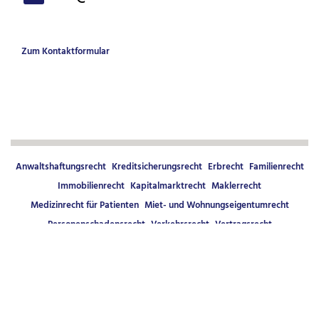
Zum Kontaktformular
Anwaltshaftungsrecht
Kreditsicherungsrecht
Erbrecht
Familienrecht
Immobilienrecht
Kapitalmarktrecht
Maklerrecht
Medizinrecht für Patienten
Miet- und Wohnungseigentumrecht
Personenschadensrecht
Verkehrsrecht
Vertragsrecht
Kauf- und Werkvertragsrecht
Zwangsversteigerungs und -verwaltungsrecht
© 2026 KÜGEL HEIN GÖBEL Rechtsanwälte PartG