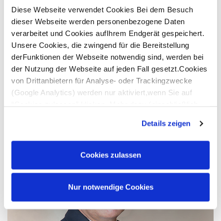
Das Maklerrecht gehört zu einem der Rechtsgebiete, die
Diese Webseite verwendet Cookies Bei dem Besuch
auch von der Qualifikation des Fachanwalts für Miet- und
dieser Webseite werden personenbezogene Daten
Wohnungseigentumsrecht umfasst sind. Mit unserem
verarbeitet und Cookies aufIhrem Endgerät gespeichert.
Fachanwalt für Miet- und Wohnungseigentumsrecht
Unsere Cookies, die zwingend für die Bereitstellung
können wir Ihnen daher auch auf dem speziellen Gebiet des
derFunktionen der Webseite notwendig sind, werden bei
Maklerrechts eine ganz besonders qualifizierte anwaltliche
der Nutzung der Webseite auf jeden Fall gesetzt.Cookies
Dienstleistung anbieten.
von Drittanbietern für Analyse- oder Trackingzwecke
(Google Analytics) werden nur aktiviert,wenn Sie auf
“Cookies zulassen” klicken. Mehr dazu (einschließlich
der Möglichkeit,die Einwilligungserklärung zu widerrufen)
Details zeigen
erfahren Sie in unserer
Datenschutzerklärung
—
Impressum
.
Cookies zulassen
Nur notwendige Cookies