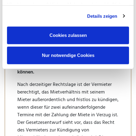
“Cookies zulassen” klicken. Mehr dazu (einschließlich
Die vom Bundeskabinett beschlossene
der Möglichkeit,die Einwilligungserklärung zu widerrufen)
Details zeigen
Formulierungshilfe des Bundesministeriums für
erfahren Sie in unserer
Datenschutzerklärung
—
Justiz und Verbraucherschutz enthält neben
Impressum
.
zahlreichen Erleichterungen in
Cookies zulassen
unterschiedlichen Rechtsgebieten auch
mietrechtliche Erleichterungen für Mieter, die
Nur notwendige Cookies
infolge des Corona-Virus derzeit ihren
Zahlungsverpflichtungen nicht nachkommen
können.
Nach derzeitiger Rechtslage ist der Vermieter
berechtigt, das Mietverhältnis mit seinem
Mieter außerordentlich und fristlos zu kündigen,
wenn dieser für zwei aufeinanderfolgende
Termine mit der Zahlung der Miete in Verzug ist.
Der Gesetzesentwurf sieht vor, dass das Recht
des Vermieters zur Kündigung von