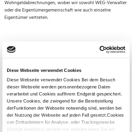
Wohngeldabrechnungen, wobei wir sowohl WEG-Verwalter
oder die Eigentümergemeinschaft wie auch einzelne
Eigentümer vertreten.
AUS AKTUELLEM ANLASS - COVID-19
Diese Webseite verwendet Cookies
ÄNDERUNGEN IM MIET- UND
Diese Webseite verwendet Cookies Bei dem Besuch
PACHTRECHT,
dieser Webseite werden personenbezogene Daten
KÜNDIGUNGSSCHUTZ
verarbeitet und Cookies aufIhrem Endgerät gespeichert.
Im Zuge der behördlichen Maßnahmen gegen
Unsere Cookies, die zwingend für die Bereitstellung
die Ausbreitung des Corona-Virus erleiden vor
derFunktionen der Webseite notwendig sind, werden bei
der Nutzung der Webseite auf jeden Fall gesetzt.Cookies
allem Unternehmen, die nicht als
von Drittanbietern für Analyse- oder Trackingzwecke
systemrelevant geltend, erhebliche finanzielle
(Google Analytics) werden nur aktiviert,wenn Sie auf
Einbußen.