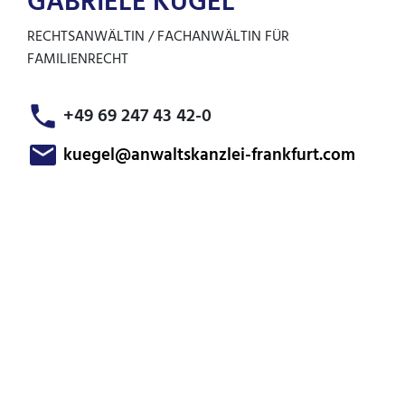
GABRIELE KÜGEL
RECHTSANWÄLTIN / FACHANWÄLTIN FÜR
FAMILIENRECHT
+49 69 247 43 42-0
kuegel@anwaltskanzlei-frankfurt.com
Zum Kontaktformular
Anwaltshaftungsrecht
Kreditsicherungsrecht
Erbrecht
Familienrecht
Immobilienrecht
Kapitalmarktrecht
Maklerrecht