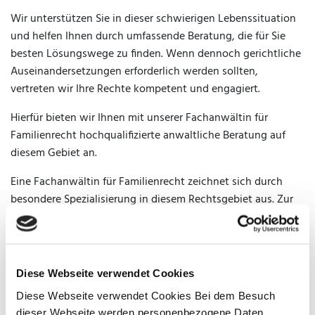
Wir unterstützen Sie in dieser schwierigen Lebenssituation
und helfen Ihnen durch umfassende Beratung, die für Sie
besten Lösungswege zu finden. Wenn dennoch gerichtliche
Auseinandersetzungen erforderlich werden sollten,
vertreten wir Ihre Rechte kompetent und engagiert.
Hierfür bieten wir Ihnen mit unserer Fachanwältin für
Familienrecht hochqualifizierte anwaltliche Beratung auf
diesem Gebiet an.
Eine Fachanwältin für Familienrecht zeichnet sich durch
besondere Spezialisierung in diesem Rechtsgebiet aus. Zur
Erlangung des Fachanwaltstitels müssen außerordentliche
theoretische Kenntnisse sowie umfassende praktische
Erfahrungen nachgewiesen werden. Zusätzlich ist ein
Fachanwalt verpflichtet, sich regelmäßig weiterzubilden.
So
Diese Webseite verwendet Cookies
bilden langjährige Berufserfahrung und fortlaufende Fort-
Diese Webseite verwendet Cookies Bei dem Besuch
und Weiterbildung die Grundlage für die hohe Qualität in
dieser Webseite werden personenbezogene Daten