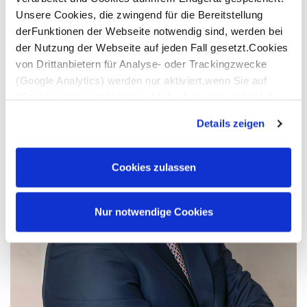
Unsere Cookies, die zwingend für die Bereitstellung
derFunktionen der Webseite notwendig sind, werden bei
der Nutzung der Webseite auf jeden Fall gesetzt.Cookies
von Drittanbietern für Analyse- oder Trackingzwecke
(Google Analytics) werden nur aktiviert,wenn Sie auf
“Cookies zulassen” klicken. Mehr dazu (einschließlich
der Möglichkeit,die Einwilligungserklärung zu widerrufen)
Details zeigen
erfahren Sie in unserer
Datenschutzerklärung
—
Impressum
.
Cookies zulassen
Nur notwendige Cookies