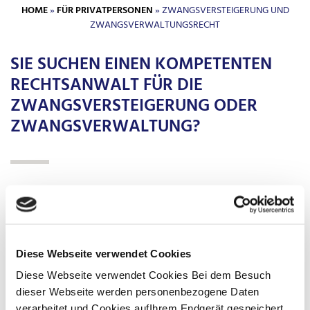
HOME
»
FÜR PRIVATPERSONEN
» ZWANGSVERSTEIGERUNG UND
ZWANGSVERWALTUNGSRECHT
SIE SUCHEN EINEN KOMPETENTEN
RECHTSANWALT FÜR DIE
ZWANGSVERSTEIGERUNG ODER
ZWANGSVERWALTUNG?
OB SIE BIET-INTERESSENT ODER GLÄUBIGER SIND ODER ES
IHNEN ALS BETROFFENER SCHULDNER NICHT GELINGT,
SICH MIT IHREN GLÄUBIGERN ZU EINIGEN:
In jeder Phase der Zwangsversteigerung oder
Diese Webseite verwendet Cookies
Zwangsverwaltung beraten und vertreten wir Sie und finden
Diese Webseite verwendet Cookies Bei dem Besuch
mit unseren langjährig erfahrenen Rechtsanwälten eine
dieser Webseite werden personenbezogene Daten
genau auf Sie abgestimmte Lösung.
verarbeitet und Cookies aufIhrem Endgerät gespeichert.