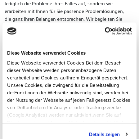
lediglich die Probleme Ihres Falles auf, sondern wir
erarbeiten mit Ihnen für Sie passende Problemlösungen,
die ganz Ihren Belangen entsprechen. Wir begleiten Sie
von der ersten Kontaktaufnahme bis zur vollständigen
Erledigung Ihrer Rechtsangelegenheit – zügig, zuverlässig,
kompetent sowie mit Persönlichkeit und Tatkraft.
Diese Webseite verwendet Cookies
VERTRAUEN UND TRANSPARENZ
Diese Webseite verwendet Cookies Bei dem Besuch
Das Verhältnis zu unseren Mandanten basiert auf
dieser Webseite werden personenbezogene Daten
Vertrauen und Transparenz. Wir arbeiten eng mit Ihnen
verarbeitet und Cookies aufIhrem Endgerät gespeichert.
zusammen und halten Sie stets und zeitnah über den
Unsere Cookies, die zwingend für die Bereitstellung
Sachstand Ihrer Angelegenheit auf dem Laufenden. Über
derFunktionen der Webseite notwendig sind, werden bei
unsere Online-Akte haben Sie außerdem von überall und
der Nutzung der Webseite auf jeden Fall gesetzt.Cookies
jederzeit die komplette Korrespondenz im Blick, ohne
von Drittanbietern für Analyse- oder Trackingzwecke
lästigen „Papierkram“. Auch unsere Kosten gestalten wir
(Google Analytics) werden nur aktiviert,wenn Sie auf
transparent und nachvollziehbar, sei es nach den
“Cookies zulassen” klicken. Mehr dazu (einschließlich
gesetzlichen Gebühren oder nach individuellen
der Möglichkeit,die Einwilligungserklärung zu widerrufen)
Honorarvereinbarungen.
Details zeigen
erfahren Sie in unserer
Datenschutzerklärung
—