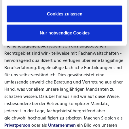
Impressum
.
Cookies zulassen
Wir sind eine Kanzlei, die sich nicht nur auf ein Rechtsthema
beschränkt, sondern wir bieten unseren Mandanten ein
breiteres Spektrum anwaltlicher Dienstleistungen zu
Nur notwendige Cookies
verschiedenen Lebensbereichen, die aber oft
ineinandergreifen. Auf jedem von uns angebotenen
Rechtsgebiet sind wir - teilweise mit Fachanwaltschaften -
hervorragend qualifiziert und verfügen über eine langjährige
Berufserfahrung. Regelmäßige fachliche Fortbildungen sind
für uns selbstverständlich. Dies gewährleistet eine
umfassende anwaltliche Beratung und Vertretung aus einer
Hand, was vor allem unsere langjährigen Mandanten zu
schätzen wissen. Darüber hinaus sind wir auf diese Weise,
insbesondere bei der Betreuung komplexer Mandate,
jederzeit in der Lage, fachgebietsübergreifend aber
gleichwohl hochqualifiziert zu arbeiten. Machen Sie sich als
Privatperson
oder als
Unternehmen
ein Bild von unseren