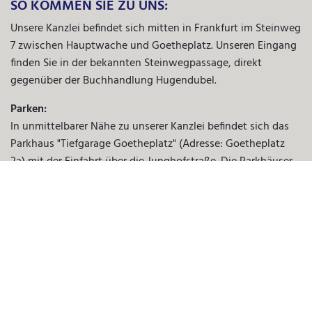
SO KOMMEN SIE ZU UNS:
Unsere Kanzlei befindet sich mitten in Frankfurt im Steinweg
7 zwischen Hauptwache und Goetheplatz. Unseren Eingang
finden Sie in der bekannten Steinwegpassage, direkt
gegenüber der Buchhandlung Hugendubel.
Parken:
In unmittelbarer Nähe zu unserer Kanzlei befindet sich das
Parkhaus "Tiefgarage Goetheplatz" (Adresse: Goetheplatz
2a) mit der Einfahrt über die Junghofstraße. Die Parkhäuser
"Schillerpassage" (Adresse: Taubenstraße 11) und
"Hauptwache" (Adresse: Kornmarkt 10) liegen nur wenige
Gehminuten von uns entfernt.
ÖPNV:
Mit öffentlichen Verkehrsmitteln erreichen Sie uns ganz
einfach über die Station „Hauptwache“ mit den U-Bahnen
der Linien U1 bis U3, U6, U7 und U8 sowie den S-Bahnen der
Linien 1 bis 6 sowie 8 und 9.